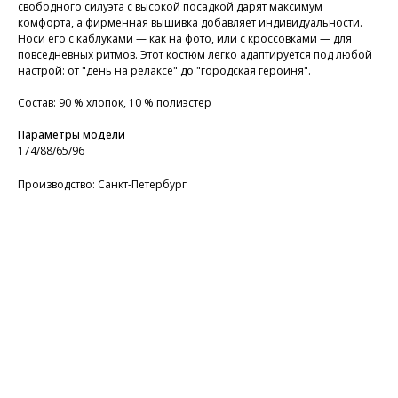
свободного силуэта с высокой посадкой дарят максимум
комфорта, а фирменная вышивка добавляет индивидуальности.
Носи его с каблуками — как на фото, или с кроссовками — для
повседневных ритмов. Этот костюм легко адаптируется под любой
настрой: от "день на релаксе" до "городская героиня".
Состав: 90 % хлопок, 10 % полиэстер
Параметры модели
174/88/65/96
Производство: Санкт-Петербург